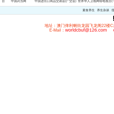
台
中国武当网
中国进出口商品交易会(广交会)
世界华人卫视网络电视台(一
素食养生 养生杂谈 
地址：澳门俾利喇街龙园飞龙阁22楼C座 澳门
worldcbuf@126.com
E-Mail：