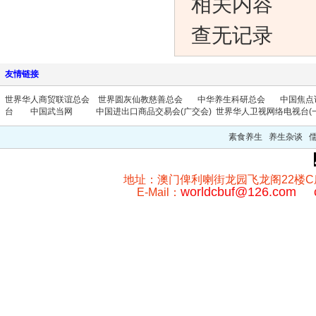
相关内容
查无记录
友情链接
世界华人商贸联谊总会
世界圆灰仙教慈善总会
中华养生科研总会
中国焦点
台
中国武当网
中国进出口商品交易会(广交会)
世界华人卫视网络电视台(一
素食养生 养生杂谈 
地址：澳门俾利喇街龙园飞龙阁22楼C座 澳门
worldcbuf@126.com
E-Mail：