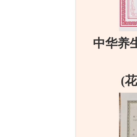
中华养
(