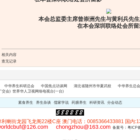
本会总监委主席曾崇洲
先生
与黄利兵先生
在本会深圳联络处会所留
相关内容
查无记录
中华养生科研总会
中国焦点访谈网
湖北省随州市华夏武校
中华养生总
广交会)
世界华人卫视网络电视台(一台)
素食养生 养生杂谈 儒家学说 药膳养生 科研资讯 分会动态
喇街龙园飞龙阁22楼C座 澳门电话：0085366433881 国内:132
orldcbuf@126.com
chongzhou@163.com
备案号：
粤ICP备