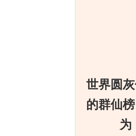
2
世界圆灰
的群仙榜
为