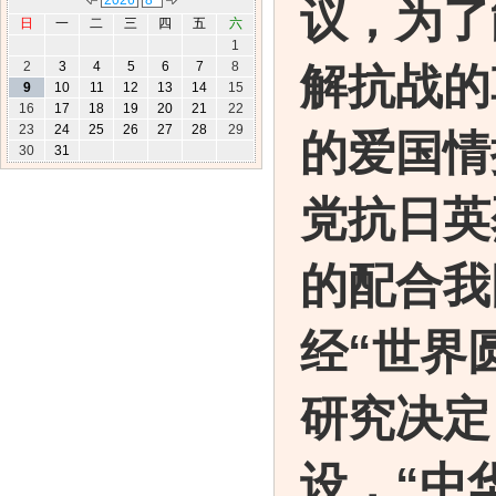
议，为了
日
一
二
三
四
五
六
1
2
3
4
5
6
7
8
解抗战的
9
10
11
12
13
14
15
16
17
18
19
20
21
22
23
24
25
26
27
28
29
的爱国情
30
31
党抗日英
的配合我
经“
世界
研究决定
设，“
中