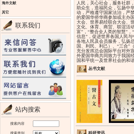
人民，关心社会，服务社群
海外文献
助众生，造福民众，弘扬中
动，严格遵守国家法治，严
其它
的爱国华侨华商参加或主办
大会、世界易经联合大会、
联系我们
文化、体育、商贸、联谊活动
富”，“整合全人类的智慧”，
信息”，促进世界各国人民与
各地人民及会员服务，弘扬总
国、利民、利己）、“三合”
充分发挥总会国际平台对外
外爱国华商共同致力于我国
国和平统一及世界社会的和
丛书文献
站内搜索
搜索内容
中医文献导读
神农杏经
医古文
张仲景
科研资讯
搜索类别