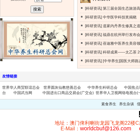
[
科研资讯
]
第三届全国生态旅游高峰
[
科研资讯
]
中华医学科技奖揭晓 16
[
科研资讯
]
道家内丹养生修真之道古
[
科研资讯
]
福鼎在杭州举行发布会展
[
科研资讯
]
蓓迪雅中医养生美容领域
[
科研资讯
]
科研成果——太乙茶
2
[
科研资讯
]
[中华养生]国医大师路志
友情链接
世界华人商贸联谊总会
世界圆灰仙教慈善总会
中华养生科研总会
中国焦点
台
中国武当网
中国进出口商品交易会(广交会)
世界华人卫视网络电视台(一
素食养生 养生杂谈 
地址：澳门俾利喇街龙园飞龙阁22楼C座 澳门
worldcbuf@126.com
E-Mail：